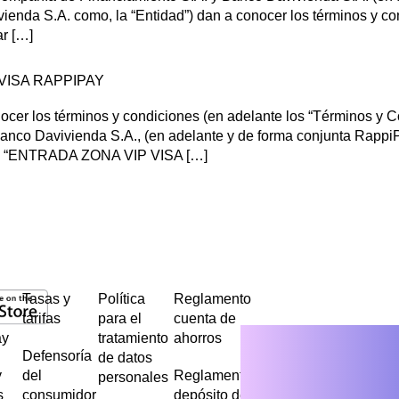
nda S.A. como, la “Entidad”) dan a conocer los términos y con
ar […]
VISA RAPPIPAY
cer los términos y condiciones (en adelante los “Términos y C
nco Davivienda S.A., (en adelante y de forma conjunta Rapp
ada “ENTRADA ZONA VIP VISA […]
Tasas y
Política
Reglamento
tarifas
para el
cuenta de
ay
tratamiento
ahorros
Defensoría
de datos
y
del
Reglamento
personales
s
consumidor
depósito de