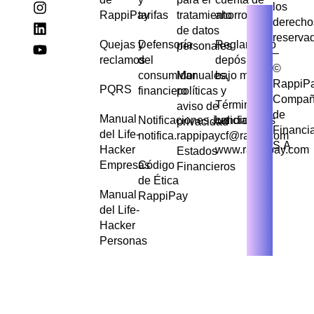
los
RappiPay
tarifas
tratamiento
ahorros
derecho
de datos
reserva
Quejas y
Defensoría
Reglamento
personales
–
reclamos
del
depósito de
©
consumidor
Manuales,
bajo monto
RappiP
PQRS
financiero
políticas y
Compañ
Términos y
aviso de
de
Manual
Notificaciones Judiciales
condiciones
privacidad
Financi
del Life-
notifica.rappipaycf@rappi.com
S.A
Hacker
www.rappipay.com
Estados
Empresas
Código
Financieros
de Ética
Manual
RappiPay
del Life-
Hacker
Personas