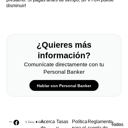
disminuir!
¿Quieres más
información?
Comunícate directamente con tu
Personal Banker
Hablar con Personal Banker
Acerca
Tasas
Política
Reglamento
Todos
de
y
para el
cuenta de