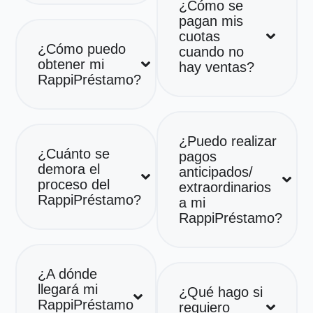
¿Cómo se
pagan mis
cuotas
¿Cómo puedo
cuando no
obtener mi
hay ventas?
RappiPréstamo?
¿Puedo realizar
¿Cuánto se
pagos
demora el
anticipados/
proceso del
extraordinarios
RappiPréstamo?
a mi
RappiPréstamo?
¿A dónde
llegará mi
¿Qué hago si
RappiPréstamo
requiero