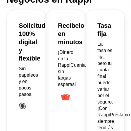
Solicitud
Recíbelo
Tasa
100%
en
fija
digital
minutos
La
y
tasa es
¡Dinero
fija,
flexible
en tu
pero tu
RappiCuenta
Sin
cuota
sin
papeleos
final
largas
y en
puede
esperas!
pocos
variar
pasos.
por el
seguro.
¡Con
RappiPréstamo
siempre
tendrás