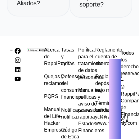
Aliados?
soporte?
Acerca
Tasas
Política
Reglamento
Todos
de
y
para el
cuenta de
los
RappiPay
tarifas
tratamiento
ahorros
derecho
de datos
reserva
Quejas y
Defensoría
Reglamento
personales
–
reclamos
del
depósito de
©
consumidor
Manuales,
bajo monto
RappiP
PQRS
financiero
políticas y
Compañ
Términos y
aviso de
de
Manual
Notificaciones Judiciales
condiciones
privacidad
Financi
del Life-
notifica.rappipaycf@rappi.com
S.A
Hacker
www.rappipay.com
Estados
Empresas
Código
Financieros
de Ética