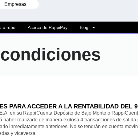
Empresas
a o robo
Acerca de RappiPay
Blog
 condiciones
S PARA ACCEDER A LA RENTABILIDAD DEL 9
9% E.A. en su RappiCuenta Depósito de Bajo Monto o RappiCuent
erá haber realizado de manera exitosa 4 transacciones de salid
ndario inmediatamente anteriores. No se tendrán en cuenta movim
edas y viceversa.