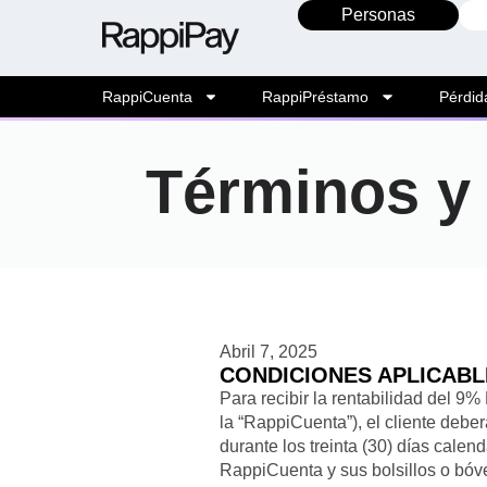
Personas
RappiCuenta
RappiPréstamo
Pérdid
Términos y
Abril 7, 2025
CONDICIONES APLICABLE
Para recibir la rentabilidad del 
la “RappiCuenta”), el cliente deb
durante los treinta (30) días cale
RappiCuenta y sus bolsillos o bóv