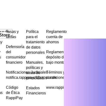
Tasas y
Política
Reglamento
tarifas
para el
cuenta de
ay
tratamiento
ahorros
Defensoría
de datos
y
del
Reglamento
personales
s
consumidor
depósito de
financiero
Manuales,
bajo monto
políticas y
Notificaciones Judiciales
Términos y
aviso de
notifica.rappipaycf@rappi.com
condiciones
privacidad
Código
www.rappipay.com
Estados
as
de Ética
Financieros
RappiPay