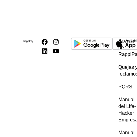
Acerca
de
RappiP
Quejas 
reclamo
PQRS
Manual
del Life-
Hacker
Empres
Manual