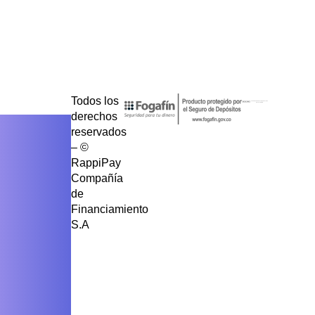
Todos los
derechos
reservados
– ©
RappiPay
Compañía
de
Financiamiento
S.A