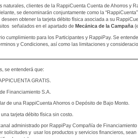
s naturales, clientes de la RappiCuenta Cuenta de Ahorros y 
delante, se denominarán conjuntamente como la “RappiCuenta”)
e deseen obtener la tarjeta débito física asociada a su RappiCu
sitos señalados en el apartado de
Mecánica de la Campaña
(e
rio cumplimiento para los Participantes y RappiPay. Se entende
rminos y Condiciones, así como las limitaciones y consideraci
s, se entenderá que:
RAPPICUENTA GRATIS.
de Financiamiento S.A.
itular de una RappiCuenta Ahorros o Depósito de Bajo Monto.
una tarjeta débito física sin costo.
 canal administrado por RappiPay Compañía de Financiamiento S.
r solicitudes y usar los productos y servicios financieros, sean