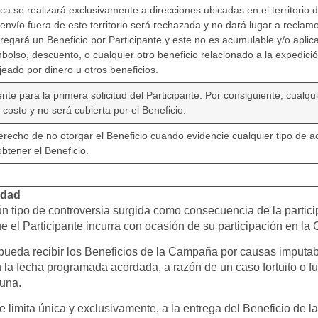
sica se realizará exclusivamente a direcciones ubicadas en el territorio
e envío fuera de este territorio será rechazada y no dará lugar a recl
gará un Beneficio por Participante y este no es acumulable y/o aplica
so, descuento, o cualquier otro beneficio relacionado a la expedición 
eado por dinero u otros beneficios.
te para la primera solicitud del Participante. Por consiguiente, cualquie
 costo y no será cubierta por el Beneficio.
recho de no otorgar el Beneficio cuando evidencie cualquier tipo de ac
 obtener el Beneficio.
idad
n tipo de controversia surgida como consecuencia de la parti
que el Participante incurra con ocasión de su participación en l
pueda recibir los Beneficios de la Campaña por causas imputabl
n la fecha programada acordada, a razón de un caso fortuito o f
una.
 limita única y exclusivamente, a la entrega del Beneficio de 