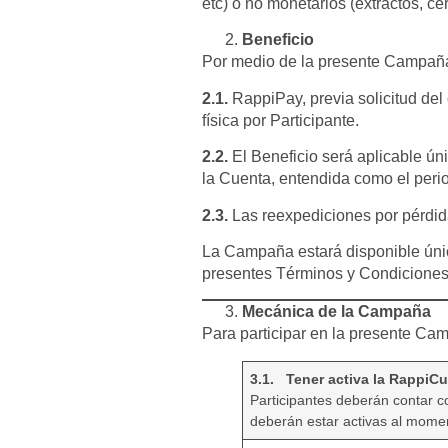
etc) o no monetarios (extractos, cert
Beneficio
Por medio de la presente Campaña 
2.1.
RappiPay, previa solicitud del 
física por Participante.
2.2.
El Beneficio será aplicable úni
la Cuenta, entendida como el perio
2.3.
Las reexpediciones por pérdida,
La Campaña estará disponible úni
presentes Términos y Condicione
Mecánica de la Campaña
Para participar en la presente Cam
3.1. Tener activa la RappiC
Participantes deberán contar 
deberán estar activas al moment