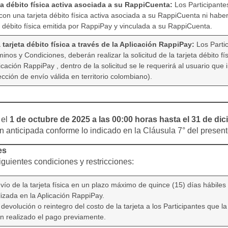
ta débito física activa asociada a su RappiCuenta:
Los Participante
con una tarjeta débito física activa asociada a su RappiCuenta ni habe
eta débito física emitida por RappiPay y vinculada a su RappiCuenta.
la tarjeta débito física a través de la Aplicación RappiPay:
Los Parti
inos y Condiciones, deberán realizar la solicitud de la tarjeta débito fí
ación RappiPay , dentro de la solicitud se le requerirá al usuario que i
rección de envío válida en territorio colombiano).
el
1 de octubre de 2025 a las 00:00 horas hasta el 31 de dic
ón anticipada conforme lo indicado en la Cláusula 7° del prese
es
guientes condiciones y restricciones:
o de la tarjeta física en un plazo máximo de quince (15) días hábiles 
alizada en la Aplicación RappiPay.
 devolución o reintegro del costo de la tarjeta a los Participantes que l
an realizado el pago previamente.