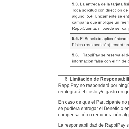
5.3.
La entrega de la tarjeta fí
Toda solicitud con dirección d
alguno.
5.4.
Únicamente se entre
campaña que implique un reembol
RappiCuenta, ni puede ser canj
5.5.
El Beneficio aplica únicamen
Física (reexpedición) tendrá un
5.6.
RappiPay se reserva el de
información falsa con el fin de
Limitación de Responsabil
RappiPay no responderá por ningú
reintegrará el costo y/o gasto en 
En caso de que el Participante no 
se pudiera entregar el Beneficio e
compensación o remuneración alg
La responsabilidad de RappiPay se