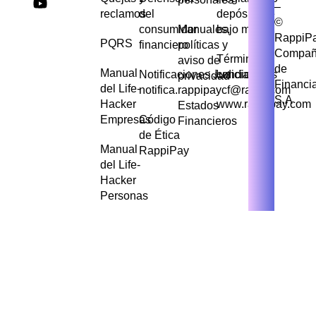
–
reclamos
del
depósito de
©
consumidor
Manuales,
bajo monto
RappiP
PQRS
financiero
políticas y
Compañ
Términos y
aviso de
de
Manual
Notificaciones Judiciales
condiciones
privacidad
Financi
del Life-
notifica.rappipaycf@rappi.com
S.A
Hacker
www.rappipay.com
Estados
Empresas
Código
Financieros
de Ética
Manual
RappiPay
del Life-
Hacker
Personas