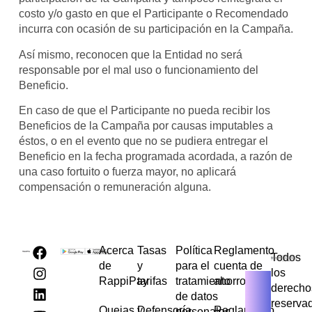
costo y/o gasto en que el Participante o Recomendado
incurra con ocasión de su participación en la Campaña.
Así mismo, reconocen que la Entidad no será
responsable por el mal uso o funcionamiento del
Beneficio.
En caso de que el Participante no pueda recibir los
Beneficios de la Campaña por causas imputables a
éstos, o en el evento que no se pudiera entregar el
Beneficio en la fecha programada acordada, a razón de
una caso fortuito o fuerza mayor, no aplicará
compensación o remuneración alguna.
Acerca
Tasas
Política
Reglamento
Todos
de
y
para el
cuenta de
los
RappiPay
tarifas
tratamiento
ahorros
derecho
de datos
reserva
Quejas y
Defensoría
Reglamento
personales