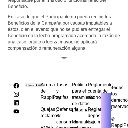
responsable por el mal uso o funcionamiento del
Beneficio.
En caso de que el Participante no pueda recibir los
Beneficios de la Campaña por causas imputables a
éstos, o en el evento que no se pudiera entregar el
Beneficio en la fecha programada acordada, a razón de
una caso fortuito o fuerza mayor, no aplicará
compensación o remuneración alguna.
***
Acerca
Tasas
Política
Reglamento
Todos
de
y
para el
cuenta de
los
RappiPay
tarifas
tratamiento
ahorros
derecho
de datos
reserva
Quejas y
Defensoría
Reglamento
personales
–
reclamos
del
depósito de
©
consumidor
Manuales,
bajo monto
RappiP
PQRS