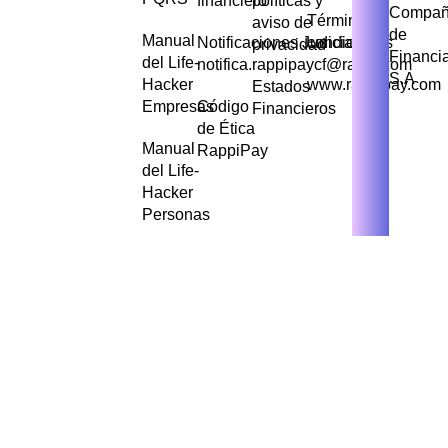
financiero
políticas y
Compañ
Términos y
aviso de
de
Manual
Notificaciones Judiciales
condiciones
privacidad
Financi
del Life-
notifica.rappipaycf@rappi.com
S.A
Hacker
www.rappipay.com
Estados
Empresas
Código
Financieros
de Ética
Manual
RappiPay
del Life-
Hacker
Personas