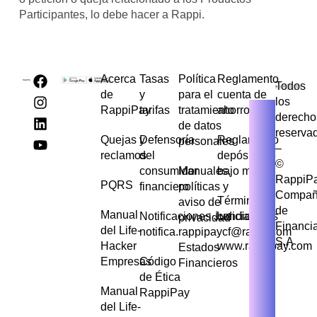
Participantes, lo debe hacer a Rappi.
Acerca
Tasas
Política
Reglamento
Todos
de
y
para el
cuenta de
los
RappiPay
tarifas
tratamiento
ahorros
derecho
de datos
reserva
Quejas y
Defensoría
Reglamento
personales
–
reclamos
del
depósito de
©
consumidor
Manuales,
bajo monto
RappiP
PQRS
financiero
políticas y
Compañ
Términos y
aviso de
de
Manual
Notificaciones Judiciales
condiciones
privacidad
Financi
del Life-
notifica.rappipaycf@rappi.com
S.A
Hacker
www.rappipay.com
Estados
Empresas
Código
Financieros
de Ética
Manual
RappiPay
del Life-