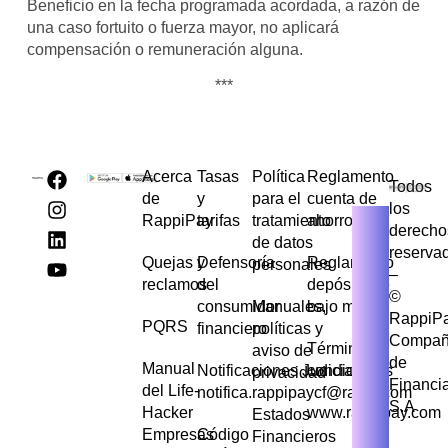
Beneficio en la fecha programada acordada, a razón de
una caso fortuito o fuerza mayor, no aplicará
compensación o remuneración alguna.
***
Acerca
Tasas
Política
Reglamento
Todos
de
y
para el
cuenta de
los
RappiPay
tarifas
tratamiento
ahorros
derecho
de datos
reserva
Quejas y
Defensoría
Reglamento
personales
–
reclamos
del
depósito de
©
consumidor
Manuales,
bajo monto
RappiP
PQRS
financiero
políticas y
Compañ
Términos y
aviso de
de
Manual
Notificaciones Judiciales
condiciones
privacidad
Financi
del Life-
notifica.rappipaycf@rappi.com
S.A
Hacker
www.rappipay.com
Estados
Empresas
Código
Financieros