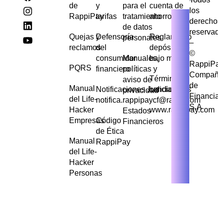
de
y
para el
cuenta de
los
RappiPay
tarifas
tratamiento
ahorros
derecho
de datos
reserva
Quejas y
Defensoría
Reglamento
personales
–
reclamos
del
depósito de
©
consumidor
Manuales,
bajo monto
RappiP
PQRS
financiero
políticas y
Compañ
Términos y
aviso de
de
Manual
Notificaciones Judiciales
condiciones
privacidad
Financi
del Life-
notifica.rappipaycf@rappi.com
S.A
Hacker
www.rappipay.com
Estados
Empresas
Código
Financieros
de Ética
Manual
RappiPay
del Life-
Hacker
Personas