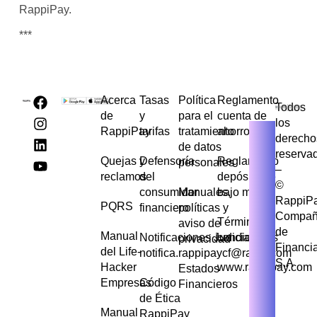
RappiPay.
***
Acerca
Tasas
Política
Reglamento
Todos
de
y
para el
cuenta de
los
RappiPay
tarifas
tratamiento
ahorros
derecho
de datos
reserva
Quejas y
Defensoría
Reglamento
personales
–
reclamos
del
depósito de
©
consumidor
Manuales,
bajo monto
RappiP
PQRS
financiero
políticas y
Compañ
Términos y
aviso de
de
Manual
Notificaciones Judiciales
condiciones
privacidad
Financi
del Life-
notifica.rappipaycf@rappi.com
S.A
Hacker
www.rappipay.com
Estados
Empresas
Código
Financieros
de Ética
Manual
RappiPay