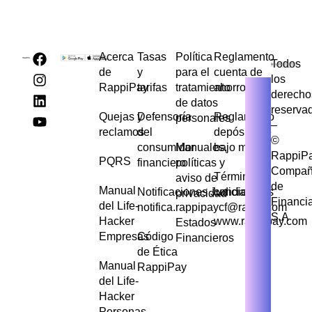
Acerca
Tasas
Política
Reglamento
Todos
de
y
para el
cuenta de
los
RappiPay
tarifas
tratamiento
ahorros
derecho
de datos
reserva
Quejas y
Defensoría
Reglamento
personales
–
reclamos
del
depósito de
©
consumidor
Manuales,
bajo monto
RappiP
PQRS
financiero
políticas y
Compañ
Términos y
aviso de
de
Manual
Notificaciones Judiciales
condiciones
privacidad
Financi
del Life-
notifica.rappipaycf@rappi.com
S.A
Hacker
www.rappipay.com
Estados
Empresas
Código
Financieros
de Ética
Manual
RappiPay
del Life-
Hacker
Personas