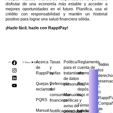
disfrutar de una economía más estable y acceder a
mejores oportunidades en el futuro. Planifica, usa el
crédito con responsabilidad y mantén un historial
positivo para lograr una salud financiera sólida.
¡Hazlo fácil, hazlo con RappiPay!
Acerca
Tasas
Política
Reglamento
Todos
de
y
para el
cuenta de
los
RappiPay
tarifas
tratamiento
ahorros
derecho
de datos
reserva
Quejas y
Defensoría
Reglamento
personales
–
reclamos
del
depósito de
©
consumidor
Manuales,
bajo monto
RappiP
PQRS
financiero
políticas y
Compañ
Términos y
aviso de
de
Manual
Notificaciones Judiciales
condiciones
privacidad