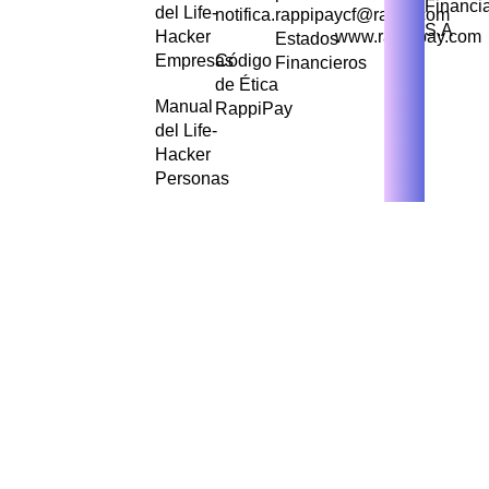
Financi
del Life-
notifica.rappipaycf@rappi.com
S.A
Hacker
www.rappipay.com
Estados
Empresas
Código
Financieros
de Ética
Manual
RappiPay
del Life-
Hacker
Personas