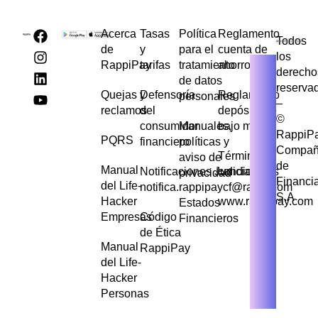
Acerca
Tasas
Política
Reglamento
Todos
de
y
para el
cuenta de
los
RappiPay
tarifas
tratamiento
ahorros
derecho
de datos
reserva
Quejas y
Defensoría
Reglamento
personales
–
reclamos
del
depósito de
©
consumidor
Manuales,
bajo monto
RappiP
PQRS
financiero
políticas y
Compañ
Términos y
aviso de
de
Manual
Notificaciones Judiciales
condiciones
privacidad
Financi
del Life-
notifica.rappipaycf@rappi.com
S.A
Hacker
www.rappipay.com
Estados
Empresas
Código
Financieros
de Ética
Manual
RappiPay
del Life-
Hacker
Personas