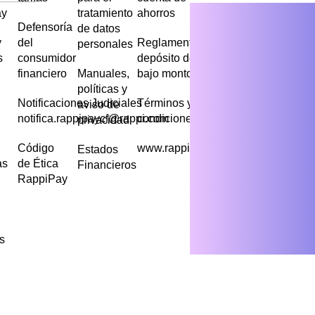
ay
tratamiento
ahorros
Defensoría
de datos
y
del
Reglamento
personales
s
consumidor
depósito de
financiero
Manuales,
bajo monto
políticas y
Notificaciones Judiciales
Términos y
aviso de
notifica.rappipaycf@rappi.com
condiciones
privacidad
Código
www.rappipay.com
Estados
as
de Ética
Financieros
RappiPay
s