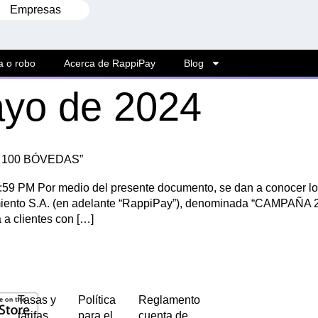
Empresas
a o robo
Acerca de RappiPay
Blog
ayo de 2024
 100 BÓVEDAS”
:59 PM Por medio del presente documento, se dan a conocer lo
amiento S.A. (en adelante “RappiPay”), denominada “CAMPA
a clientes con […]
Tasas y
Política
Reglamento
tarifas
para el
cuenta de