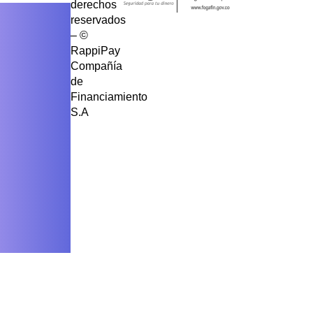
derechos
reservados
– ©
RappiPay
Compañía
de
Financiamiento
S.A