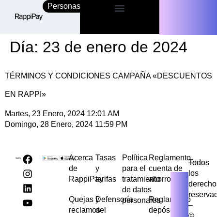
Personas
Empresas
Día:
23 de enero de 2024
TÉRMINOS Y CONDICIONES CAMPAÑA «DESCUENTOS
EN RAPPI»
Martes, 23 Enero, 2024 12:01 AM
Domingo, 28 Enero, 2024 11:59 PM
Acerca
Tasas
Política
Reglamento
Todos
de
y
para el
cuenta de
los
RappiPay
tarifas
tratamiento
ahorros
derecho
de datos
reserva
Quejas y
Defensoría
Reglamento
personales
–
reclamos
del
depósito de
©