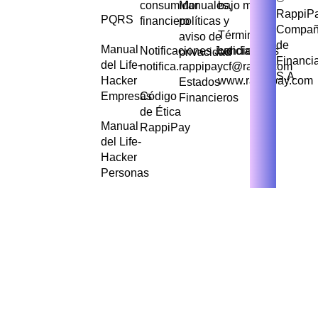
consumidor
Manuales,
bajo monto
RappiP
PQRS
financiero
políticas y
Compañ
Términos y
aviso de
de
Manual
Notificaciones Judiciales
condiciones
privacidad
Financi
del Life-
notifica.rappipaycf@rappi.com
S.A
Hacker
www.rappipay.com
Estados
Empresas
Código
Financieros
de Ética
Manual
RappiPay
del Life-
Hacker
Personas