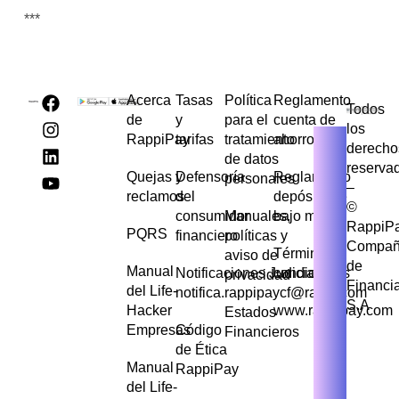
***
Acerca
Tasas
Política
Reglamento
Todos
de
y
para el
cuenta de
los
RappiPay
tarifas
tratamiento
ahorros
derecho
de datos
reserva
Quejas y
Defensoría
Reglamento
personales
–
reclamos
del
depósito de
©
consumidor
Manuales,
bajo monto
RappiP
PQRS
financiero
políticas y
Compañ
Términos y
aviso de
de
Manual
Notificaciones Judiciales
condiciones
privacidad
Financi
del Life-
notifica.rappipaycf@rappi.com
S.A
Hacker
www.rappipay.com
Estados
Empresas
Código
Financieros
de Ética
Manual
RappiPay
del Life-