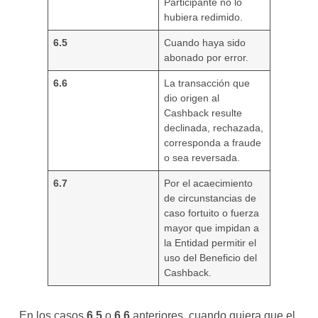
Participante no lo
hubiera redimido.
6.5
Cuando haya sido
abonado por error.
6.6
La transacción que
dio origen al
Cashback resulte
declinada, rechazada,
corresponda a fraude
o sea reversada.
6.7
Por el acaecimiento
de circunstancias de
caso fortuito o fuerza
mayor que impidan a
la Entidad permitir el
uso del Beneficio del
Cashback.
En los casos
6.5
o
6.6
anteriores, cuando quiera que el