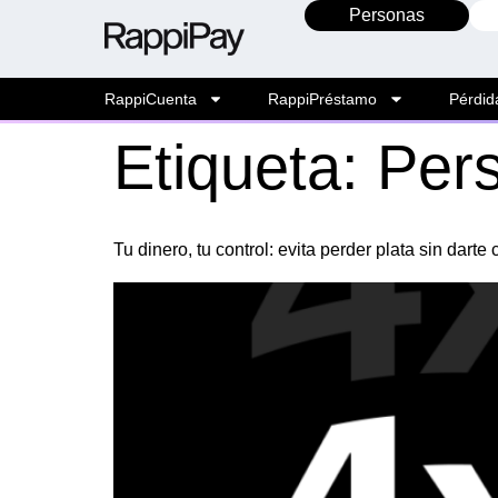
Personas
RappiCuenta
RappiPréstamo
Pérdid
Etiqueta:
Per
Tu dinero, tu control: evita perder plata sin darte