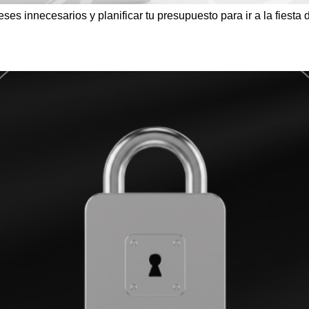
reses innecesarios y planificar tu presupuesto para ir a la fiesta 