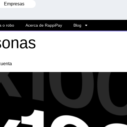
Empresas
a o robo
Acerca de RappiPay
Blog
sonas
 cuenta