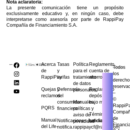
Nota aclaratoria:
La presente comunicación tiene un propósito
exclusivamente educativo y, en ningún caso, debe
interpretarse como asesoría por parte de RappiPay
Compañía de Financiamiento S.A.
Acerca
Tasas
Política
Reglamento
Todos
de
y
para el
cuenta de
los
RappiPay
tarifas
tratamiento
ahorros
derecho
de datos
reserva
Quejas y
Defensoría
Reglamento
personales
–
reclamos
del
depósito de
©
consumidor
Manuales,
bajo monto
RappiP
PQRS
financiero
políticas y
Compañ
Términos y
aviso de
de
Manual
Notificaciones Judiciales
condiciones
privacidad
Financi
del Life-
notifica.rappipaycf@rappi.com