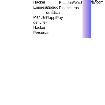
S.A
Hacker
www.rappipay.com
Estados
Empresas
Código
Financieros
de Ética
Manual
RappiPay
del Life-
Hacker
Personas